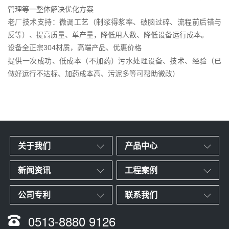
管理等一整体解决优化方案
老厂技术支持：微调工艺（制浆得浆率、破脑过碎、流程前后错与
反等）、提高质量、单产量，降低用人数、降低设备运行成本。
设备全正宗
材质，高端产品、优惠价格
304
提供一次成功、低成本（不加药）污水处理设备、技术、经验（已
做好运行不达标、加药成本高、污泥多等可帮助微改）
关于我们
产品中心
新闻资讯
工程案例
公司专利
联系我们
0513-8880 9126