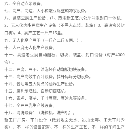
六、全自动点浆设备。
七、高产、高速、大小箱嫩豆腐整箱冲浆设备。
八、盒装豆腐生产设备：
、热浆新工艺六公斤冲浆封口一体机；
(1
、无人化内酯豆腐生产设备（不需人点浆、装箱）
、高速盒装封
2
3
口机
。
、高产工艺一斤产
盒。
)
4
15
九、无人化高产豆干（一斤产二斤五两、）。
十、大豆腐无人化生产设备。
十一、高速老豆腐自动翻板、切块、装盒、封口设备（时产
4000
盒）。
十二、豆腐、豆干、油泡坯自动翻板切块设备。
十三、高产高效中百叶设备，挂杆码垛分切设备。
十四、省油等五大优点的油炸生产设备。
十五、腐乳制坯线、自动切摆坯机。
十六、素鸡、魔芋、千叶豆腐、豆渣丸等设备。
十七、全豆豆乳生产线设备。
十八、清洗设备：（洗箱机、洗布机）。
新工厂厂房、车间设计（做到地面无水、吊顶无霉、冬天车间少
雾）、不一样的设备配置、不一样的生产工艺、不一样的车间生产